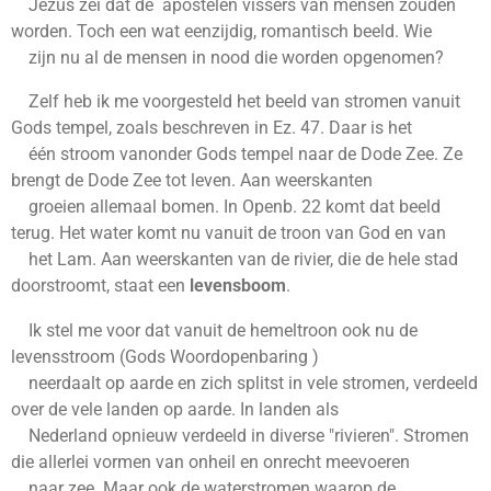
Jezus zei dat de apostelen vissers van mensen zouden
worden. Toch een wat eenzijdig, romantisch beeld. Wie
zijn nu al de mensen in nood die worden opgenomen?
Zelf heb ik me voorgesteld het beeld van stromen vanuit
Gods tempel, zoals beschreven in Ez. 47. Daar is het
één stroom vanonder Gods tempel naar de Dode Zee. Ze
brengt de Dode Zee tot leven. Aan weerskanten
groeien allemaal bomen. In Openb. 22 komt dat beeld
terug. Het water komt nu vanuit de troon van God en van
het Lam. Aan weerskanten van de rivier, die de hele stad
doorstroomt, staat een
levensboom
.
Ik stel me voor dat vanuit de hemeltroon ook nu de
levensstroom (Gods Woordopenbaring )
neerdaalt op aarde en zich splitst in vele stromen, verdeeld
over de vele landen op aarde. In landen als
Nederland opnieuw verdeeld in diverse "rivieren". Stromen
die allerlei vormen van onheil en onrecht meevoeren
naar zee. Maar ook de waterstromen waarop de