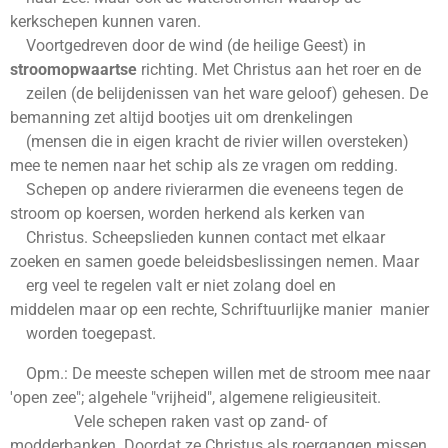
kerkschepen kunnen varen.
Voortgedreven door de wind (de heilige Geest) in
stroomopwaartse
richting. Met Christus aan het roer en de
zeilen (de belijdenissen van het ware geloof) gehesen. De
bemanning zet altijd bootjes uit om drenkelingen
(mensen die in eigen kracht de rivier willen oversteken)
mee te nemen naar het schip als ze vragen om redding.
Schepen op andere rivierarmen die eveneens tegen de
stroom op koersen, worden herkend als kerken van
Christus. Scheepslieden kunnen contact met elkaar
zoeken en samen goede beleidsbeslissingen nemen. Maar
erg veel te regelen valt er niet zolang doel en
middelen maar op een rechte, Schriftuurlijke manier manier
worden toegepast.
Opm.: De meeste schepen willen met de stroom mee naar
'open zee"; algehele "vrijheid", algemene religieusiteit.
Vele schepen raken vast op zand- of
modderbanken. Doordat ze Christus als roergangen missen.