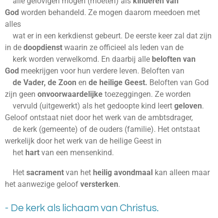
alle gelovigen mogen (moeten) als
kinderen van
God
worden behandeld. Ze mogen daarom meedoen met
alles
wat er in een kerkdienst gebeurt. De eerste keer zal dat zijn
in de
doopdienst
waarin ze officieel als leden van de
kerk worden verwelkomd. En daarbij alle
beloften van
God
meekrijgen voor hun verdere leven. Beloften van
de
Vader, de Zoon
en
de heilige Geest.
Beloften van God
zijn geen
onvoorwaardelijke
toezeggingen. Ze worden
vervuld (uitgewerkt) als het gedoopte kind leert
geloven
.
Geloof ontstaat niet door het werk van de ambtsdrager,
de kerk (gemeente) of de ouders (familie). Het ontstaat
werkelijk door het werk van de heilige Geest in
het
hart
van een mensenkind.
Het
sacrament
van het
heilig
avondmaal
kan alleen maar
het aanwezige geloof
versterken
.
- De kerk als lichaam van Christus.