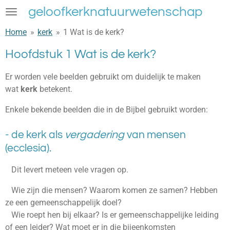
geloofkerknatuurwetenschap
Ga
direct
Home
»
kerk
»
1 Wat is de kerk?
naar
de
Hoofdstuk 1 Wat is de kerk?
hoofdinhoud
Er worden vele beelden gebruikt om duidelijk te maken
wat
kerk
betekent.
Enkele bekende beelden die in de Bijbel gebruikt worden:
- de kerk als
vergadering
van mensen
(ecclesia).
Dit levert meteen vele vragen op.
Wie zijn die mensen? Waarom komen ze samen? Hebben
ze een gemeenschappelijk doel?
Wie roept hen bij elkaar? Is er gemeenschappelijke leiding
of een leider? Wat moet er in die bijeenkomsten