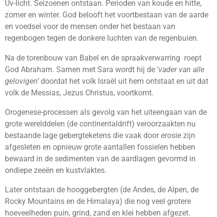
Uv-licht. Seizoenen ontstaan. Perioden van koude en hitte,
zomer en winter. God belooft het voortbestaan van de aarde
en voedsel voor de mensen onder het bestaan van
regenbogen tegen de donkere luchten van de regenbuien.
Na de torenbouw van Babel en de spraakverwarring roept
God Abraham. Samen met Sara wordt hij de ‘
vader van alle
gelovigen’
doordat het volk Israël uit hem ontstaat en uit dat
volk de Messias, Jezus Christus, voortkomt.
Orogenese-processen als gevolg van het uiteengaan van de
grote werelddelen (de continentaldrift) veroorzaakten nu
bestaande lage gebergteketens die vaak door erosie zijn
afgesleten en opnieuw grote aantallen fossielen hebben
bewaard in de sedimenten van de aardlagen gevormd in
ondiepe zeeën en kustvlaktes.
Later ontstaan de hooggebergten (de Andes, de Alpen, de
Rocky Mountains en de Himalaya) die nog veel grotere
hoeveelheden puin, grind, zand en klei hebben afgezet.