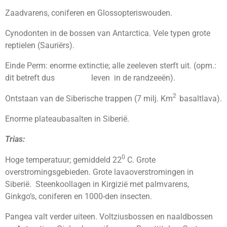
Zaadvarens, coniferen en Glossopteriswouden.
Cynodonten in de bossen van Antarctica. Vele typen grote
reptielen (Sauriërs).
Einde Perm: enorme extinctie; alle zeeleven sterft uit. (opm.:
dit betreft dus leven in de randzeeën).
2
Ontstaan van de Siberische trappen (7 milj. Km
basaltlava).
Enorme plateaubasalten in Siberië.
Trias:
0
Hoge temperatuur; gemiddeld 22
C. Grote
overstromingsgebieden. Grote lavaoverstromingen in
Siberië. Steenkoollagen in Kirgizië met palmvarens,
Ginkgo’s, coniferen en 1000-den insecten.
Pangea valt verder uiteen. Voltziusbossen en naaldbossen