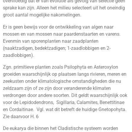
overvloedig dat er van evolutie als gevolg van selectie geen
sprake kan zijn. Alleen het milieu selecteert uit het oneindig
groot aantal mogelijke nakomelingen.
Er is geen bewijs voor de ontwikkeling van algen naar
mossen en van mossen naar paardenstaarten en varens.
Evenmin van sporenplanten naar zaadplanten
(naaktzadigen, bedektzadigen; 1-zaadlobbigen en 2-
zaadlobbigen).
Zgn. primitieve planten zoals Psilophyta en Asteroxylon
groeiden waarschijnlijk op plaatsen langs rivieren, meren en
zeekusten onder klimatologische omstandigheden die nu
zeldzaam zijn of ze zijn door veranderende klimaten
verdrongen door andere soorten. Dit geldt waarschijnlijk ook
voor de Lepidodendrons, Sigillaria, Calamites, Benettitinae
en Cordaitinae. Vgl. wat dit betreft de huidige Gnetopohyta.
Zie daarvoor H. 6
De eukarya die binnen het Cladistische systeem worden