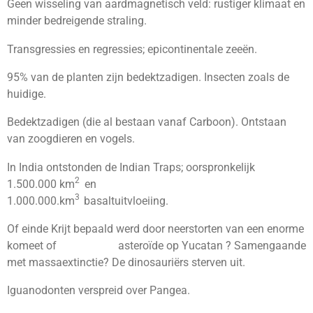
Geen wisseling van aardmagnetisch veld: rustiger klimaat en
minder bedreigende straling.
Transgressies en regressies; epicontinentale zeeën.
95% van de planten zijn bedektzadigen. Insecten zoals de
huidige.
Bedektzadigen (die al bestaan vanaf Carboon). Ontstaan
van zoogdieren en vogels.
In India ontstonden de Indian Traps; oorspronkelijk
2
1.500.000 km
en
3
1.000.000.km
basaltuitvloeiing.
Of einde Krijt bepaald werd door neerstorten van een enorme
komeet of asteroïde op Yucatan ? Samengaande
met massaextinctie? De dinosauriërs sterven uit.
Iguanodonten verspreid over Pangea.