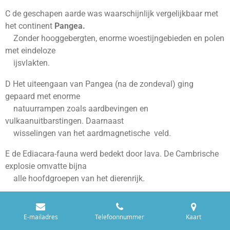
C de geschapen aarde was waarschijnlijk vergelijkbaar met
het continent
Pangea.
Zonder hooggebergten, enorme woestijngebieden en polen
met eindeloze
ijsvlakten.
D Het uiteengaan van Pangea (na de zondeval) ging
gepaard met enorme
natuurrampen zoals aardbevingen en
vulkaanuitbarstingen. Daarnaast
wisselingen van het aardmagnetische veld.
E de Ediacara-fauna werd bedekt door lava. De Cambrische
explosie omvatte bijna
alle hoofdgroepen van het dierenrijk.
F orogenese-processen zijn oorzaak van opeenhoping van
fossielen rond
E-mailadres
Telefoonnummer
Kaart
gebergtegebieden. Tezamen met het ontstaan van