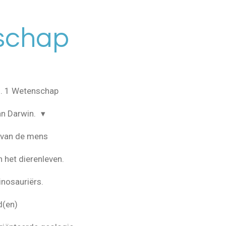
schap
. 1 Wetenschap
van Darwin.
e van de mens
n het dierenleven.
inosauriërs.
d(en)