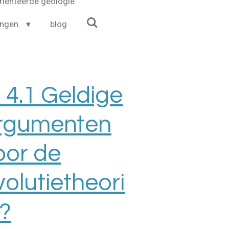
riënteerde geologie
ingen.
blog
. 4.1 Geldige
rgumenten
oor de
volutietheori
 ?