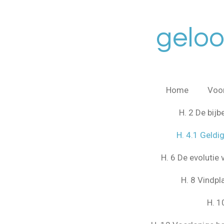
Ga
direct
gelo
naar
de
hoofdinhoud
Home
Voo
H. 2 De bij
H. 4.1 Geldi
H. 6 De evolutie
H. 8 Vindpl
H. 1