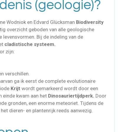
enis (geologie)?
bine Wodniok en Edvard Glücksman
Biodiversity
tig overzicht geboden van alle geologische
e levensvormen. Bij de indeling van de
et
cladistische systeem.
r zijn:
 verschillen.
arvan ga ik eerst de complete evolutionaire
riode
Krijt
wordt gemarkeerd wordt door een
en einde kwam aan het
Dinosauriertijdperk.
D
oor
ede gronden, een enorme meteoriet. Tijdens de
 het dieren- en plantenrijk reeds aanwezig.