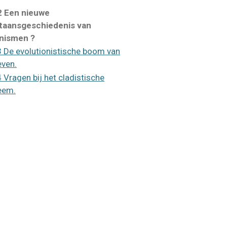
2 Een nieuwe
taansgeschiedenis van
nismen ?
3 De evolutionistische boom van
even.
4 Vragen bij het cladistische
eem.