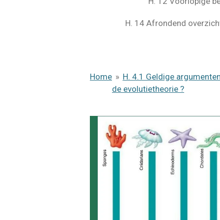
H. 12 Voorlopige be
H. 14 Afrondend overzicht
Home
»
H. 4.1 Geldige argumenten
de evolutietheorie ?