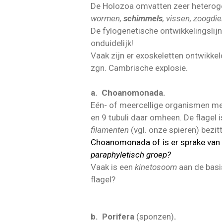
De Holozoa omvatten zeer heterog
wormen,
schimmels
, vissen, zoogdi
De fylogenetische ontwikkelingslij
onduidelijk!
Vaak zijn er exoskeletten ontwikkeld
zgn. Cambrische explosie.
a. Choanomonada.
Eén- of meercellige organismen met 
en 9 tubuli daar omheen. De flagel 
filamenten
(vgl. onze spieren) bezit
Choanomonada of is er sprake van
paraphyletisch groep?
Vaak is een
kinetosoom
aan de basi
flagel?
b. Porifera
(sponzen)
.