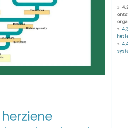
4.
onts
orga
4.
het l
4.
syst
 herziene