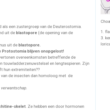
a
Cho
als een zustergroep van de Deuterostomia.
1. fl
d uit de
blastopore
(de opening van de
3. k
loric
nus uit de
blastopore.
e Protostomia blijven onopgelost!
 vertonen overeenkomsten betreffende de
 touwladderzenuwstelsel en lengtespieren. Zijn
ft hun extremiteiten??
n van de insecten dan homoloog met de
e verwantschap.
chitine-skelet
. Ze hebben een door hormonen