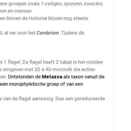
ene groepen zoals
1-celligen, sponzen, insecten,
eren
en
mensen
.
nen binnen de Holozoa blijven nog steeds
; al ver voor het
Cambrium
. Tijdens de
1 flagel. De flagel heeft 2 tubuli in het midden
is omgeven met 20 à 40 microvilli die
actine-
ten.
Ontstonden de
Metazoa
als taxon vanuit de
 een
monophyletische groep
of van
een
s van de flagel aanwezig. Dus een gereduceerde