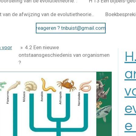
oordeling van de evolutietheorie. .
H 13 Een bijbels-geo
 van de afwijzing van de evolutietheorie..
Boekbesprek
reageren ? tnbuist@gmail.com
 voor
»
4.2 Een nieuwe
H
ontstaansgeschiedenis van organismen
?
a
v
e
e