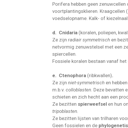
Porifera hebben geen zenuwcellen 
voortplantingsklieren. Kraagcellen 
voedselopname. Kalk- of kiezelnaa
d. Cnidaria
(koralen, poliepen, kw
Ze zijn
radiair symmetrisch
en bezi
netvormig zenuwstelsel met een z
spiercellen.
Fossiele koralen bestaan vanaf het
e. Ctenophora
(ribkwallen)
.
Ze zijn
niet-symmetrisch
en hebbe
m.b.v.
colloblasten
. Deze bevatten e
schieten en zich hecht aan een proo
Ze bezitten
spierweefsel
en hun on
tripoblasten.
Ze bezitten lijsten van trilharen v
Geen fossielen en de
phylogenetisc