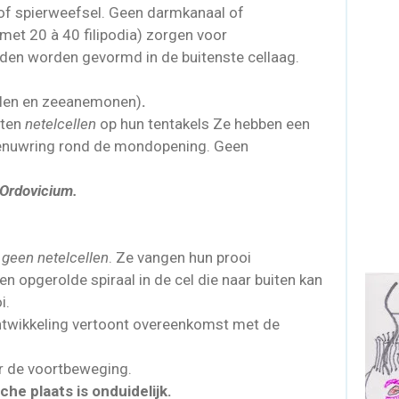
of spierweefsel. Geen darmkanaal of
(met 20 à 40 filipodia) zorgen voor
lden worden gevormd in de buitenste cellaag.
allen en zeeanemonen)
.
tten
netelcellen
op hun tentakels Ze hebben een
enuwring rond de mondopening. Geen
Ordovicium.
n
geen netelcellen
. Ze vangen hun prooi
en opgerolde spiraal in de cel die naar buiten kan
i.
twikkeling vertoont overeenkomst met de
oor de voortbeweging.
he plaats is onduidelijk.