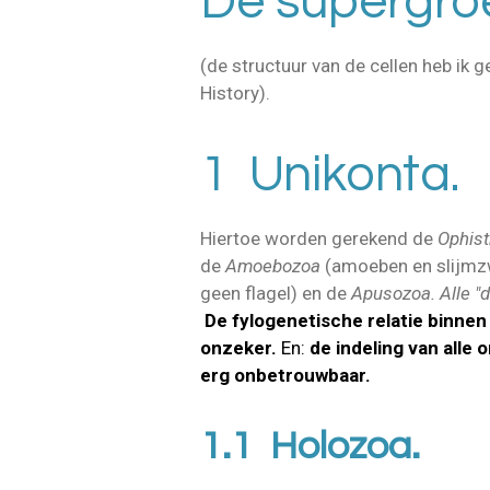
De supergro
(de structuur van de cellen heb ik 
History).
1 Unikonta.
Hiertoe worden gerekend de
Ophis
de
Amoebozoa
(amoeben en slijmz
geen flagel) en de
Apusozoa. Alle "di
De fylogenetische relatie binnen
onzeker.
En:
de indeling van alle 
erg onbetrouwbaar.
1.1 Holozoa.