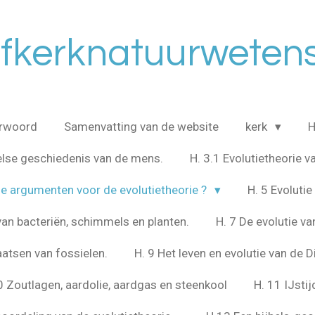
ofkerknatuurweten
rwoord
Samenvatting van de website
kerk
H
belse geschiedenis van de mens.
H. 3.1 Evolutietheorie 
ge argumenten voor de evolutietheorie ?
H. 5 Evoluti
 van bacteriën, schimmels en planten.
H. 7 De evolutie va
aatsen van fossielen.
H. 9 Het leven en evolutie van de D
0 Zoutlagen, aardolie, aardgas en steenkool
H. 11 IJstij